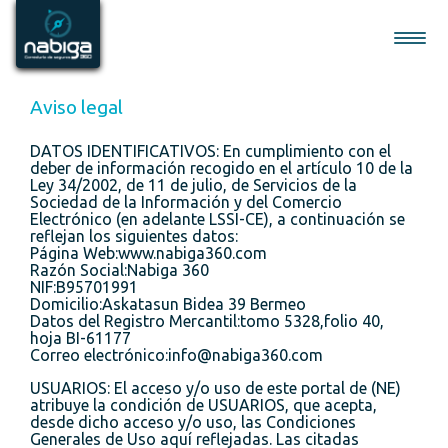
Nabiga 360
Logo - Ir a la página principal
Menú
Aviso legal
DATOS IDENTIFICATIVOS: En cumplimiento con el
deber de información recogido en el artículo 10 de la
Ley 34/2002, de 11 de julio, de Servicios de la
Sociedad de la Información y del Comercio
Electrónico (en adelante LSSI-CE), a continuación se
reflejan los siguientes datos:
Página Web:www.nabiga360.com
Razón Social:Nabiga 360
NIF:B95701991
Domicilio:Askatasun Bidea 39 Bermeo
Datos del Registro Mercantil:tomo 5328,folio 40,
hoja BI-61177
Correo electrónico:info@nabiga360.com
USUARIOS: El acceso y/o uso de este portal de (NE)
atribuye la condición de USUARIOS, que acepta,
desde dicho acceso y/o uso, las Condiciones
Generales de Uso aquí reflejadas. Las citadas